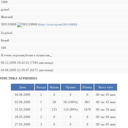
1989
gomel
Женский
393119868
(
)
https://wwp.icq.com/393119868
Голубой
Белый
168
Я очень хорошая,белая и пушистая,,,
06.12.2006 16:42:51 (7184 дня назад)
04.06.2009 22:39:47 (6272 дня назад)
АТИСТИКА АГРИПИНА
День
Входы
Фразы
Приват
Размер
Был в чате
04.06.2009
2
0
0
0
00 час 05 мин
02.06.2009
1
58
58 (100%)
861
00 час 45 мин
31.05.2009
2
125
124 (99%)
1678
00 час 50 мин
28.05.2009
2
0
0
0
00 час 00 мин
27.05.2009
3
0
0
0
00 час 05 мин