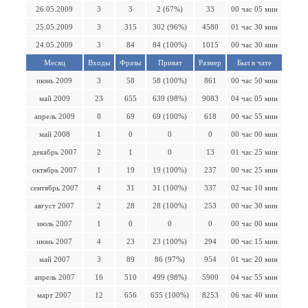
26.05.2009
3
3
2 (67%)
33
00 час 05 мин
25.05.2009
3
315
302 (96%)
4580
01 час 30 мин
24.05.2009
3
84
84 (100%)
1015
00 час 30 мин
Месяц
Входы
Фразы
Приват
Размер
Был в чате
июнь 2009
3
58
58 (100%)
861
00 час 50 мин
май 2009
23
655
639 (98%)
9083
04 час 05 мин
апрель 2009
8
69
69 (100%)
618
00 час 55 мин
май 2008
1
0
0
0
00 час 00 мин
декабрь 2007
2
1
0
13
01 час 25 мин
октябрь 2007
1
19
19 (100%)
237
00 час 25 мин
сентябрь 2007
4
31
31 (100%)
337
02 час 10 мин
август 2007
2
28
28 (100%)
253
00 час 30 мин
июль 2007
1
0
0
0
00 час 00 мин
июнь 2007
4
23
23 (100%)
294
00 час 15 мин
май 2007
3
89
86 (97%)
954
01 час 20 мин
апрель 2007
16
510
499 (98%)
5900
04 час 55 мин
март 2007
12
656
655 (100%)
8253
06 час 40 мин