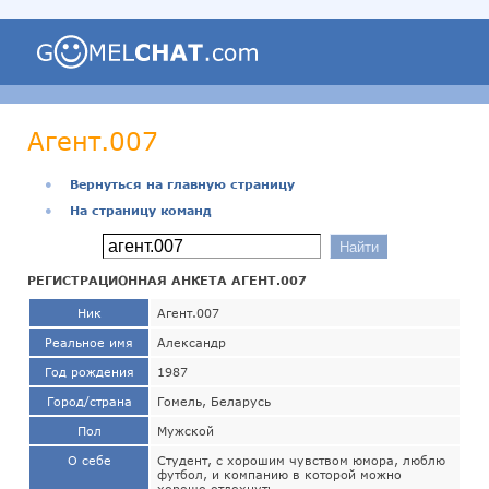
Агент.007
●
Вернуться на главную страницу
●
На страницу команд
РЕГИСТРАЦИОННАЯ АНКЕТА АГЕНТ.007
Ник
Агент.007
Реальное имя
Александр
Год рождения
1987
Город/страна
Гомель, Беларусь
Пол
Мужской
О себе
Студент, с хорошим чувством юмора, люблю
футбол, и компанию в которой можно
хорошо отдохнуть