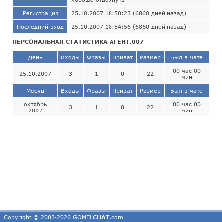
Регистрация
25.10.2007 18:50:23 (6860 дней назад)
Последний вход
25.10.2007 18:54:56 (6860 дней назад)
ПЕРСОНАЛЬНАЯ СТАТИСТИКА АГЕНТ.007
День
Входы
Фразы
Приват
Размер
Был в чате
00 час 00
25.10.2007
3
1
0
22
мин
Месяц
Входы
Фразы
Приват
Размер
Был в чате
октябрь
00 час 00
3
1
0
22
2007
мин
Copyright © 2003-2026 GOMEL
CHAT
.com