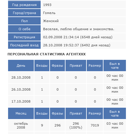
Год рождения
1993
Город/страна
Гомель
Пол
Женский
О себе
Веселая, люблю общение и знакомства.
Регистрация
02.09.2008 21:34:14 (6548 дней назад)
Последний вход
28.10.2008 19:52:37 (6492 дня назад)
ПЕРСОНАЛЬНАЯ СТАТИСТИКА АГЕНТХХХ
Был в
День
Входы
Фразы
Приват
Размер
чате
00 час 00
28.10.2008
1
0
0
0
мин
00 час 00
26.10.2008
1
0
0
0
мин
00 час 00
17.10.2008
1
0
0
0
мин
Был в
Месяц
Входы
Фразы
Приват
Размер
чате
октябрь
296
03 час 00
9
296
7019
2008
(100%)
мин