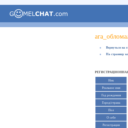
ага_облома
●
Вернуться на 
●
На страницу к
РЕГИСТРАЦИОННАЯ
Ник
Реальное имя
Год рождения
Город/страна
Пол
О себе
Регистрация