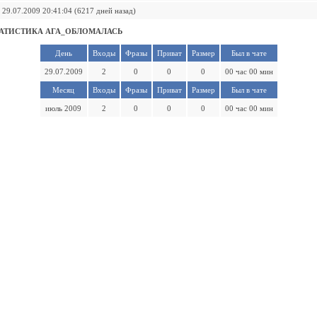
29.07.2009 20:41:04 (6217 дней назад)
АТИСТИКА АГА_ОБЛОМАЛАСЬ
День
Входы
Фразы
Приват
Размер
Был в чате
29.07.2009
2
0
0
0
00 час 00 мин
Месяц
Входы
Фразы
Приват
Размер
Был в чате
июль 2009
2
0
0
0
00 час 00 мин