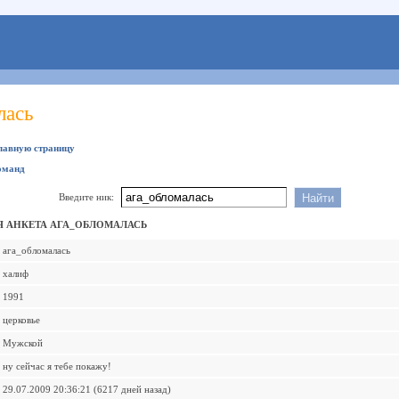
лась
главную страницу
оманд
Введите ник:
 АНКЕТА АГА_ОБЛОМАЛАСЬ
ага_обломалась
халиф
1991
церковье
Мужской
ну сейчас я тебе покажу!
29.07.2009 20:36:21 (6217 дней назад)