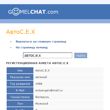
АвтоС.Е.Х
●
Вернуться на главную страницу
●
На страницу команд
РЕГИСТРАЦИОННАЯ АНКЕТА АВТОС.Е.Х
Ник
АвтоС.Е.Х
Реальное имя
евгений
Год рождения
1988
E-Mail
avtoevgen@mail.ru
Город/страна
Беларусь
Пол
Мужской