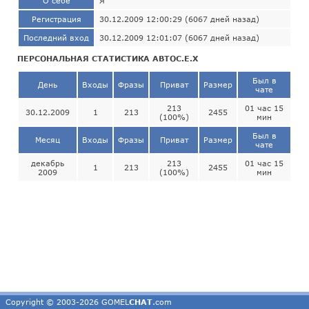
О себе
Я
Регистрация
30.12.2009 12:00:29 (6067 дней назад)
Последний вход
30.12.2009 12:01:07 (6067 дней назад)
ПЕРСОНАЛЬНАЯ СТАТИСТИКА АВТОС.Е.Х
Был в
День
Входы
Фразы
Приват
Размер
чате
213
01 час 15
30.12.2009
1
213
2455
(100%)
мин
Был в
Месяц
Входы
Фразы
Приват
Размер
чате
декабрь
213
01 час 15
1
213
2455
2009
(100%)
мин
Copyright © 2003-2026 GOMEL
CHAT
.com