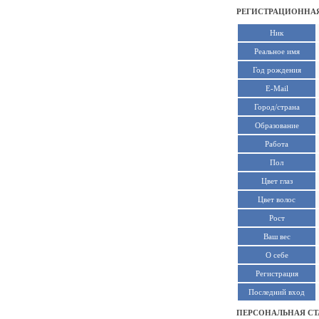
РЕГИСТРАЦИОННАЯ
Ник
Реальное имя
Год рождения
E-Mail
Город/страна
Образование
Работа
Пол
Цвет глаз
Цвет волос
Рост
Ваш вес
О себе
Регистрация
Последний вход
ПЕРСОНАЛЬНАЯ СТ