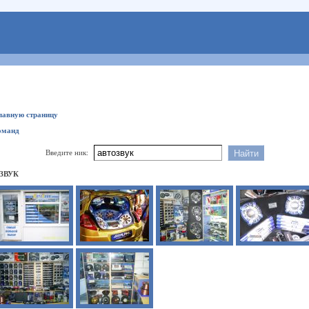
главную страницу
оманд
Введите ник:
ЗВУК