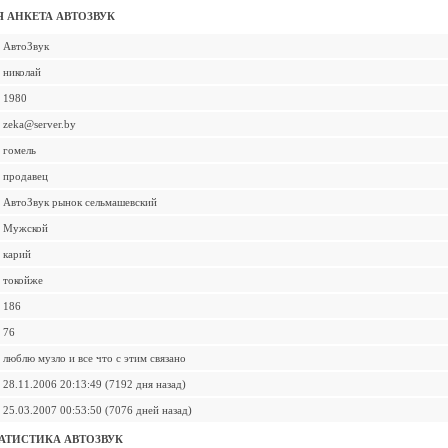
 АНКЕТА АВТОЗВУК
АвтоЗвук
николай
1980
zeka@server.by
гомель
продавец
АвтоЗвук рынок сельмашевский
Мужской
карий
токойже
186
76
люблю музло и все что с этим связано
28.11.2006 20:13:49 (7192 дня назад)
25.03.2007 00:53:50 (7076 дней назад)
АТИСТИКА АВТОЗВУК