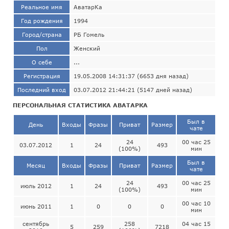
Реальное имя
АватарКа
Год рождения
1994
Город/страна
РБ Гомель
Пол
Женский
О себе
...
Регистрация
19.05.2008 14:31:37 (6653 дня назад)
Последний вход
03.07.2012 21:44:21 (5147 дней назад)
ПЕРСОНАЛЬНАЯ СТАТИСТИКА АВАТАРКА
Был в
День
Входы
Фразы
Приват
Размер
чате
24
00 час 25
03.07.2012
1
24
493
(100%)
мин
Был в
Месяц
Входы
Фразы
Приват
Размер
чате
24
00 час 25
июль 2012
1
24
493
(100%)
мин
00 час 10
июнь 2011
1
0
0
0
мин
сентябрь
258
04 час 15
5
259
7218