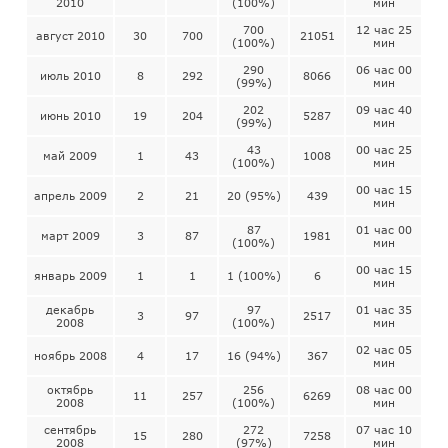
2010
(100%)
мин
700
12 час 25
август 2010
30
700
21051
(100%)
мин
290
06 час 00
июль 2010
8
292
8066
(99%)
мин
202
09 час 40
июнь 2010
19
204
5287
(99%)
мин
43
00 час 25
май 2009
1
43
1008
(100%)
мин
00 час 15
апрель 2009
2
21
20 (95%)
439
мин
87
01 час 00
март 2009
3
87
1981
(100%)
мин
00 час 15
январь 2009
1
1
1 (100%)
6
мин
декабрь
97
01 час 35
3
97
2517
2008
(100%)
мин
02 час 05
ноябрь 2008
4
17
16 (94%)
367
мин
октябрь
256
08 час 00
11
257
6269
2008
(100%)
мин
сентябрь
272
07 час 10
15
280
7258
2008
(97%)
мин