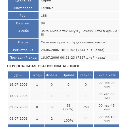
Цвет глаз
Карие
Цвет волос
Темные
Рост
188
Ваш вес
89
О себе
Заканчиваю техникум , нехочу идти в Армию
!!!
И ещё
Со всеми приятно будет познакомится !
Регистрация
28.06.2006 18:00:47 (7344 дня назад)
Последний вход
16.07.2006 00:21:23 (7327 дней назад)
ПЕРСОНАЛЬНАЯ СТАТИСТИКА АБЕЛИСК
День
Входы
Фразы
Приват
Размер
Был в чате
00 час 00
16.07.2006
1
0
0
0
мин
00 час 05
13.07.2006
1
1
0
1
мин
38
00 час 45
09.07.2006
0
39
763
(97%)
мин
2
00 час 10
08.07.2006
1
2
44
(100%)
мин