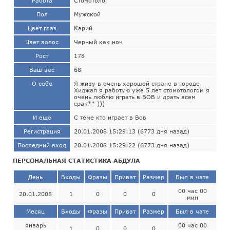
Работа
Стомотолог
Пол
Мужской
Цвет глаз
Карий
Цвет волос
Черный как ноч
Рост
178
Ваш вес
68
О себе
Я живу в очень хорошой стране в городе
Хиджал я работую уже 5 лет стомотологом я
очень люблю играть в ВОВ и драть всем
срак** )))
И ещё
С теме кто играет в Вов
Регистрация
20.01.2008 15:29:13 (6773 дня назад)
Последний вход
20.01.2008 15:29:22 (6773 дня назад)
ПЕРСОНАЛЬНАЯ СТАТИСТИКА АБДУЛА
День
Входы
Фразы
Приват
Размер
Был в чате
00 час 00
20.01.2008
1
0
0
0
мин
Месяц
Входы
Фразы
Приват
Размер
Был в чате
январь
00 час 00
1
0
0
0