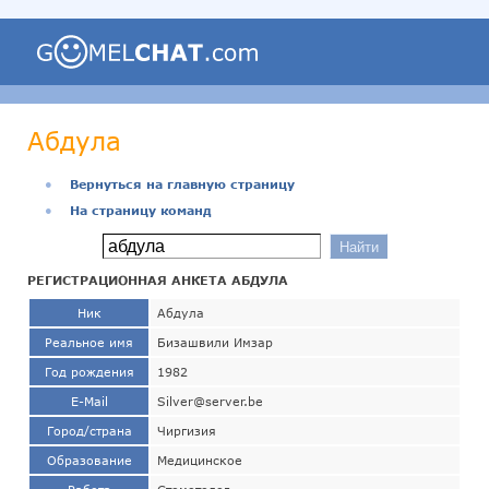
Абдула
●
Вернуться на главную страницу
●
На страницу команд
РЕГИСТРАЦИОННАЯ АНКЕТА АБДУЛА
Ник
Абдула
Реальное имя
Бизашвили Имзар
Год рождения
1982
E-Mail
Silver@server.be
Город/страна
Чиргизия
Образование
Медицинское