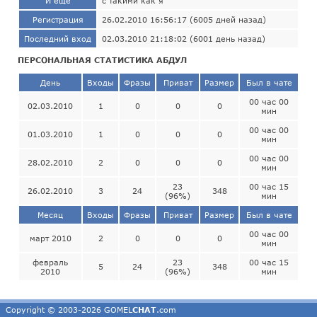
И ещё
с такими как я
Регистрация
26.02.2010 16:56:17 (6005 дней назад)
Последний вход
02.03.2010 21:18:02 (6001 день назад)
ПЕРСОНАЛЬНАЯ СТАТИСТИКА АБДУЛ
День
Входы
Фразы
Приват
Размер
Был в чате
00 час 00
02.03.2010
1
0
0
0
мин
00 час 00
01.03.2010
1
0
0
0
мин
00 час 00
28.02.2010
2
0
0
0
мин
23
00 час 15
26.02.2010
3
24
348
(96%)
мин
Месяц
Входы
Фразы
Приват
Размер
Был в чате
00 час 00
март 2010
2
0
0
0
мин
февраль
23
00 час 15
5
24
348
2010
(96%)
мин
Copyright © 2003-2026 GOMEL
CHAT
.com