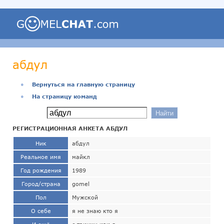
абдул
●
Вернуться на главную страницу
●
На страницу команд
РЕГИСТРАЦИОННАЯ АНКЕТА АБДУЛ
Ник
абдул
Реальное имя
майкл
Год рождения
1989
Город/страна
gomel
Пол
Мужской
О себе
я не знаю кто я