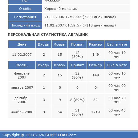
Пол
Мужской
О себе
Хороший мальчик
Регистрация
21.11.2006 12:56:33 (7200 дней назад)
Последний вход
11.02.2007 01:59:57 (7118 дней назад)
ПЕРСОНАЛЬНАЯ СТАТИСТИКА АБГАШИК
День
Входы
Фразы
Приват
Размер
Был в чате
12
00 час 10
11.02.2007
2
15
149
(80%)
мин
Месяц
Входы
Фразы
Приват
Размер
Был в чате
февраль
12
00 час 10
2
15
149
2007
(80%)
мин
00 час 00
январь 2007
1
0
0
0
мин
декабрь
00 час 20
3
9
8 (89%)
82
2006
мин
51
00 час 45
ноябрь 2006
3
64
1219
(80%)
мин
Copyright © 2003-2026 GOMEL
CHAT
.com