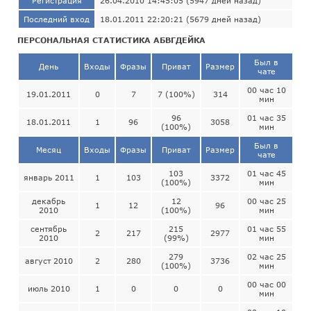
Регистрация
26.04.2010 14:45:05 (5947 дней назад)
Последний вход
18.01.2011 22:20:21 (5679 дней назад)
ПЕРСОНАЛЬНАЯ СТАТИСТИКА АБВГДЕЙКА
Был в
День
Входы
Фразы
Приват
Размер
чате
00 час 10
19.01.2011
0
7
7 (100%)
314
мин
96
01 час 35
18.01.2011
1
96
3058
(100%)
мин
Был в
Месяц
Входы
Фразы
Приват
Размер
чате
103
01 час 45
январь 2011
1
103
3372
(100%)
мин
декабрь
12
00 час 25
1
12
96
2010
(100%)
мин
сентябрь
215
01 час 55
2
217
2977
2010
(99%)
мин
279
02 час 25
август 2010
2
280
3736
(100%)
мин
00 час 00
июль 2010
1
0
0
0
мин