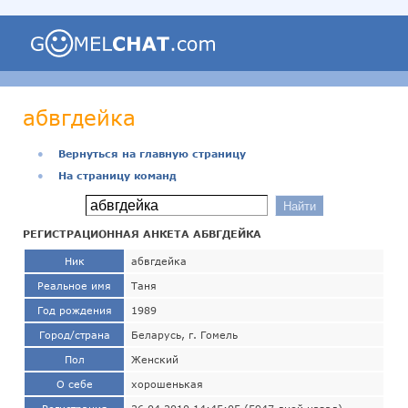
абвгдейка
●
Вернуться на главную страницу
●
На страницу команд
РЕГИСТРАЦИОННАЯ АНКЕТА АБВГДЕЙКА
Ник
абвгдейка
Реальное имя
Таня
Год рождения
1989
Город/страна
Беларусь, г. Гомель
Пол
Женский
О себе
хорошенькая