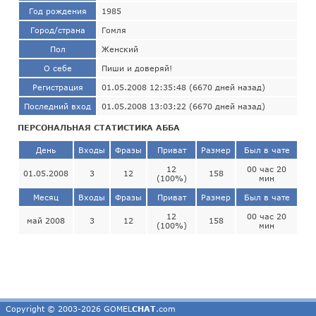
Год рождения
1985
Город/страна
Гомля
Пол
Женский
О себе
Пиши и доверяй!
Регистрация
01.05.2008 12:35:48 (6670 дней назад)
Последний вход
01.05.2008 13:03:22 (6670 дней назад)
ПЕРСОНАЛЬНАЯ СТАТИСТИКА АББА
День
Входы
Фразы
Приват
Размер
Был в чате
12
00 час 20
01.05.2008
3
12
158
(100%)
мин
Месяц
Входы
Фразы
Приват
Размер
Был в чате
12
00 час 20
май 2008
3
12
158
(100%)
мин
Copyright © 2003-2026 GOMEL
CHAT
.com