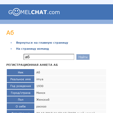
Аб
●
Вернуться на главную страницу
●
На страницу команд
РЕГИСТРАЦИОННАЯ АНКЕТА АБ
Ник
Аб
Реальное имя
imya
Год рождения
1930
Город/страна
Минск
Пол
Женский
О себе
расказ