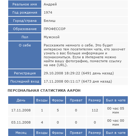
Реальное имя
Андрей
Год рождения
1974
Город/страна
Белиш
Образование
ПРОФЕССОР
Пол
Мужской
О себе
Расскажите немного о себе. Это будет
интересно тем посетителям чата, кто захочет
узнать о вас больше информации и
познакомиться. Если в Интернете можно
найти вашу фотографию, поместите ссылку
на нее (URL).
Регистрация
29.10.2008 18:29:22 (6491 день назад)
Последний вход
17.11.2008 00:11:17 (6473 дня назад)
ПЕРСОНАЛЬНАЯ СТАТИСТИКА ААРОН
День
Входы
Фразы
Приват
Размер
Был в чате
00 час 05
17.11.2008
1
5
0
112
мин
00 час 00
03.11.2008
4
0
0
0
мин
Месяц
Входы
Фразы
Приват
Размер
Был в чате