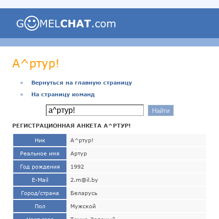
А^ртур!
●
Вернуться на главную страницу
●
На страницу команд
РЕГИСТРАЦИОННАЯ АНКЕТА А^РТУР!
Ник
А^ртур!
Реальное имя
Артур
Год рождения
1992
E-Mail
2.m@il.by
Город/страна
Беларусь
Пол
Мужской