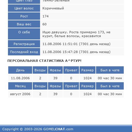
Цвет глаз
Темно-Зеленый
Цвет волос
Коричневый
Рост
174
Ваш вес
60
О себе
Ищю девушку. Роста примерно 173, не
курит, белые волосы, красавится
Регистрация
11.08.2006 11:51:01 (7301 день назад)
Последний вход
11.08.2006 15:47:28 (7301 день назад)
ПЕРСОНАЛЬНАЯ СТАТИСТИКА А^РТУР!
День
Входы
Фразы
Приват
Размер
Был в чате
11.08.2006
2
39
0
1024
00 час 30 мин
Месяц
Входы
Фразы
Приват
Размер
Был в чате
август 2006
2
39
0
1024
00 час 30 мин
Copyright © 2003-2026 GOMEL
CHAT
.com