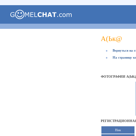
А(Ьк@
●
Вернуться на 
●
На страницу к
ФОТОГРАФИИ А(ЬК
РЕГИСТРАЦИОННАЯ
Ник