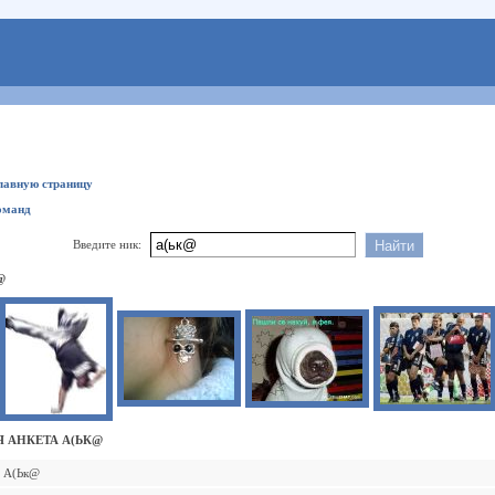
главную страницу
оманд
Введите ник:
@
 АНКЕТА А(ЬК@
А(Ьк@