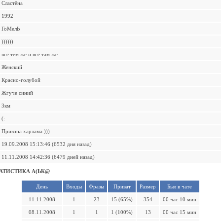
Сластёна
1992
ГоМелЬ
))))))
всё тем же и всё там же
Женский
Красно-голубой
Жгуче синий
3км
(:
Прикона харлама )))
19.09.2008 15:13:46 (6532 дня назад)
11.11.2008 14:42:36 (6479 дней назад)
АТИСТИКА А(ЬК@
День
Входы
Фразы
Приват
Размер
Был в чате
11.11.2008
1
23
15 (65%)
354
00 час 10 мин
08.11.2008
1
1
1 (100%)
13
00 час 15 мин