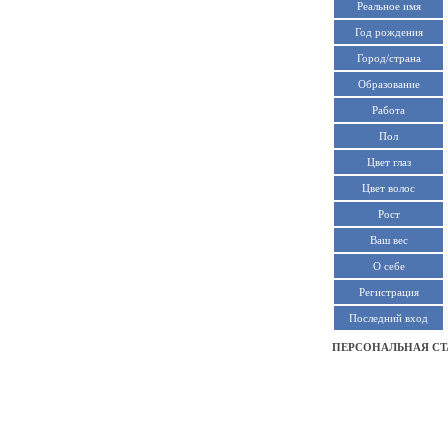
Реальное имя
Год рождения
Город/страна
Образование
Работа
Пол
Цвет глаз
Цвет волос
Рост
Ваш вес
О себе
Регистрация
Последний вход
ПЕРСОНАЛЬНАЯ СТ